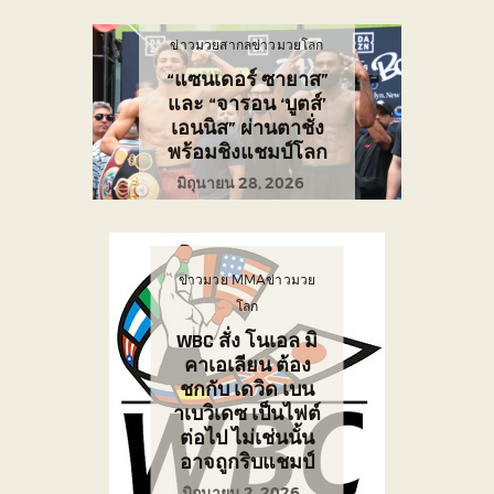
ข่าวมวยสากล
ข่าวมวยโลก
“แซนเดอร์ ซายาส”
และ “จารอน ‘บูตส์’
เอนนิส” ผ่านตาชั่ง
พร้อมชิงแชมป์โลก
มิถุนายน 28, 2026
ข่าวมวย MMA
ข่าวมวย
โลก
WBC สั่ง โนเอล มิ
คาเอเลียน ต้อง
ชกกับ เดวิด เบน
าเบวิเดซ เป็นไฟต์
ต่อไป ไม่เช่นนั้น
อาจถูกริบแชมป์
มิถุนายน 2, 2026