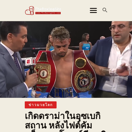
THEBOXINGSITE
ข่าวมวยไทย
ข่าวมวยสากล
ข่าวมวย MMA
ข่าวมวยโลก
คลิปไฮไลท์
ติดต่อเรา
ข่าวมวยโลก
สารบัญเว็บไซต์
เกิดดราม่าในอุซเบกิ
สถาน หลังไฟต์คัม