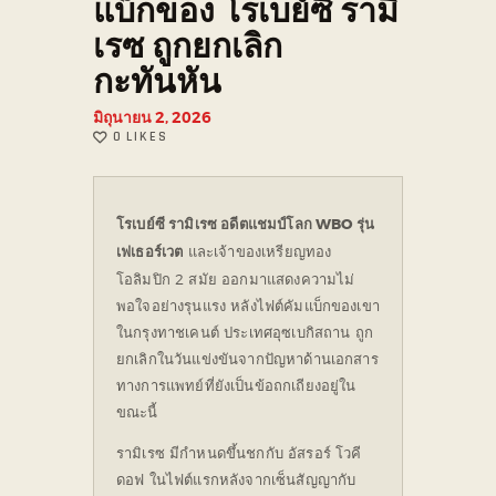
แบ็กของ โรเบย์ซี รามิ
เรซ ถูกยกเลิก
กะทันหัน
มิถุนายน 2, 2026
0
LIKES
โรเบย์ซี รามิเรซ อดีตแชมป์โลก WBO รุ่น
เฟเธอร์เวต
และเจ้าของเหรียญทอง
โอลิมปิก 2 สมัย ออกมาแสดงความไม่
พอใจอย่างรุนแรง หลังไฟต์คัมแบ็กของเขา
ในกรุงทาชเคนต์ ประเทศอุซเบกิสถาน ถูก
ยกเลิกในวันแข่งขันจากปัญหาด้านเอกสาร
ทางการแพทย์ที่ยังเป็นข้อถกเถียงอยู่ใน
ขณะนี้
รามิเรซ มีกำหนดขึ้นชกกับ อัสรอร์ โวคี
ดอฟ ในไฟต์แรกหลังจากเซ็นสัญญากับ