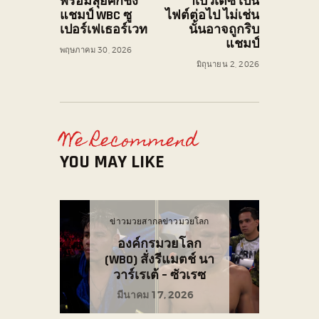
พร้อมลุยศึกชิง
าเบวิเดซ เป็น
แชมป์ WBC ซู
ไฟต์ต่อไป ไม่เช่น
เปอร์เฟเธอร์เวท
นั้นอาจถูกริบ
แชมป์
พฤษภาคม 30, 2026
มิถุนายน 2, 2026
We Recommend
YOU MAY LIKE
ข่าวมวยสากล
ข่าวมวยโลก
องค์กรมวยโลก
(WBO) สั่งรีแมตช์ นา
วาร์เรเต้ – ซัวเรซ
มีนาคม 17, 2026