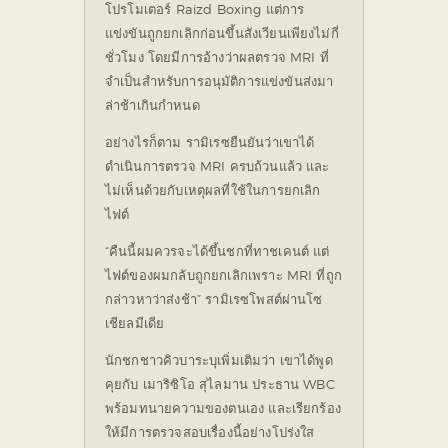
โปรโมเตอร์ Raizd Boxing แต่การ
แข่งขันถูกยกเลิกก่อนขึ้นสังเวียนเพียงไม่กี่
ชั่วโมง โดยมีการอ้างว่าผลตรวจ MRI ที่
จำเป็นสำหรับการอนุมัติการแข่งขันส่งมา
ล่าช้าเกินกำหนด
อย่างไรก็ตาม รามิเรซยืนยันว่าเขาได้
ดำเนินการตรวจ MRI ครบถ้วนแล้ว และ
ไม่เห็นด้วยกับเหตุผลที่ใช้ในการยกเลิก
ไฟต์
“คืนนี้ผมควรจะได้ขึ้นชกที่ทาชเคนต์ แต่
ไฟต์ของผมกลับถูกยกเลิกเพราะ MRI ที่ถูก
กล่าวหาว่าส่งช้า” รามิเรซโพสต์ผ่านโซ
เชียลมีเดีย
นักชกชาวคิวบาระบุเพิ่มเติมว่า เขาได้พูด
คุยกับ เมาริซิโอ สุไลมาน ประธาน WBC
พร้อมทนายความของตนเอง และเรียกร้อง
ให้มีการตรวจสอบเรื่องนี้อย่างโปร่งใส