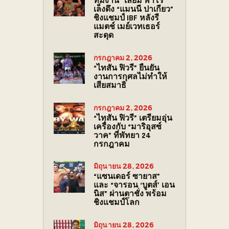
ทีมงาน “เลียม พาโร”
เล็งดึง “แมนนี ปาเกียว”
ชิงแชมป์ IBF หลังรี
แมตช์ เมย์เวทเธอร์
สะดุด
กรกฎาคม 2, 2026
“ไทสัน ฟิวรี” ยืนยัน
งานการกุศลไม่ทำให้
เสียสมาธิ
กรกฎาคม 2, 2026
“ไทสัน ฟิวรี” เตรียมอุ่น
เครื่องกับ “มาริอุสซ์
วาค” ที่พัทยา 24
กรกฎาคม
มิถุนายน 28, 2026
“แซนเดอร์ ซายาส”
และ “จารอน ‘บูตส์’ เอน
นิส” ผ่านตาชั่ง พร้อม
ชิงแชมป์โลก
มิถุนายน 28, 2026