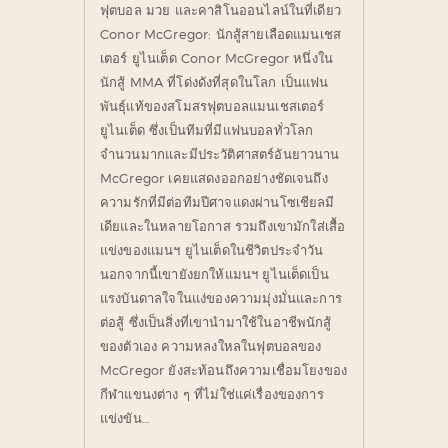
ฟุตบอล มวย และคาสิโนออนไลน์ในที่เดียว
Conor McGregor: นักสู้สายเลือดแมนเชส
เตอร์ ยูไนเต็ด Conor McGregor หนึ่งใน
นักสู้ MMA ที่โด่งดังที่สุดในโลก เป็นแฟน
พันธุ์แท้ของสโมสรฟุตบอลแมนเชสเตอร์
ยูไนเต็ด ซึ่งเป็นทีมที่มีแฟนบอลทั่วโลก
จำนวนมากและมีประวัติศาสตร์อันยาวนาน
McGregor เคยแสดงออกอย่างชัดเจนถึง
ความรักที่มีต่อทีมปีศาจแดงผ่านโซเชียลมี
เดียและในหลายโอกาส รวมถึงเขามักใส่เสื้อ
แข่งของแมนฯ ยูไนเต็ดในชีวิตประจำวัน
นอกจากนี้เขายังยกให้แมนฯ ยูไนเต็ดเป็น
แรงบันดาลใจในแง่ของความมุ่งมั่นและการ
ต่อสู้ ซึ่งเป็นสิ่งที่เขานำมาใช้ในอาชีพนักสู้
ของตัวเอง ความหลงใหลในฟุตบอลของ
McGregor ยังสะท้อนถึงความเชื่อมโยงของ
กีฬาแขนงต่าง ๆ ที่ไม่ใช่แค่เรื่องของการ
แข่งขัน…