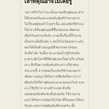
เล่าที่คุณอาจไม่เคยรู้
วงการกีฬาไม่ว่าจะเป็นมวยหรือฟุตบอล ต่าง
ก็มีแฟนคลับและแฟนพันธุ์แท้จำนวนมาก
ไม่ใช่แค่ผู้ชมทั่วไปเท่านั้น แม้แต่นักกีฬาเอง
ก็มักจะมีทีมฟุตบอลที่ชื่นชอบและติดตาม
เชียร์กันอย่างจริงจัง บางครั้งเรื่องนี้ก็กลาย
เป็นประเด็นที่แฟน ๆ สนใจไม่น้อยเพราะมัน
เผยให้เห็นด้านมนุษย์ที่หลากหลายของ
นักกีฬาดัง วันนี้เราจะพาคุณไปรู้จักกับนัก
มวยระดับโลกที่มีทีมฟุตบอลในดวงใจ พร้อม
เจาะลึกถึงความสัมพันธ์ระหว่างกีฬาสอง
ประเภทนี้ หากคุณเป็นแฟนกีฬาและอยาก
เพิ่มความสนุกให้กับการเชียร์หรือการวาง
เดิมพันในกีฬาฟุตบอลและมวยออนไลน์ ลอง
แวะใช้บริการ ทางเข้าm88 มือถือ
แพลตฟอร์มเดิมพันที่ปลอดภัย ใช้งานง่าย
และได้รับความนิยมในไทย ที่นี่คุณจะได้พบ
กับประสบการณ์เดิมพันที่ครบครัน ทั้ง