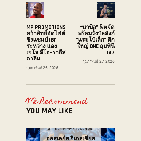
MP PROMOTIONS
“นาบิล” ฟิตจัด
คว้าสิทธิ์จัดไฟต์
พร้อมรั้งบัลลังก์
ชิงแชมป์ IBF
“แรมโบ้เล็ก” ศึก
ระหว่าง แอง
ใหญ่ ONE ลุมพินี
เจโล ลีโอ–ราอีส
147
อาลีม
กุมภาพันธ์ 27, 2026
กุมภาพันธ์ 26, 2026
We Recommend
YOU MAY LIKE
ข่าวมวย MMA
ข่าวมวยโลก
ออสเลย์ส อิเกลเซียส