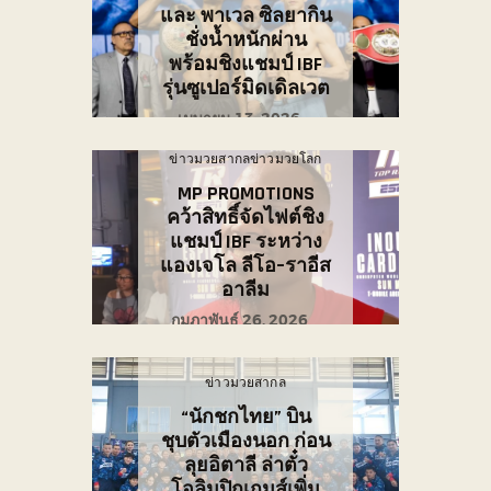
และ พาเวล ซิลยากิน
ชั่งน้ำหนักผ่าน
พร้อมชิงแชมป์ IBF
รุ่นซูเปอร์มิดเดิลเวต
เมษายน 13, 2026
ข่าวมวยสากล
ข่าวมวยโลก
MP PROMOTIONS
คว้าสิทธิ์จัดไฟต์ชิง
แชมป์ IBF ระหว่าง
แองเจโล ลีโอ–ราอีส
อาลีม
กุมภาพันธ์ 26, 2026
ข่าวมวยสากล
“นักชกไทย” บิน
ชุบตัวเมืองนอก ก่อน
ลุยอิตาลี ล่าตั๋ว
โอลิมปิกเกมส์เพิ่ม