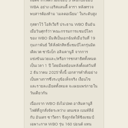
WBA อย่าง เอริสแลนดี้ ลารา หลังตรวจ
พบสารต้องห้าม “เมลดอเนียม” ในระดับสูง
กุสตาโว้ โอลิเวียรี ประธาน WBO ยืนยัน
เมื่อวันศุกร์ว่า
“คณะกรรมการแชมป์โลก
ของ WBO มีมติเป็นเอกฉันท์เมื่อวันที่ 19
กุมภาพันธ์ ให้สั่งพักสิทธิ์แชมป์โลกรุ่นมิด
เดิลเวต ซานิเบ็ก อลิมคานูลี จากการ
แข่งขันมวยและ/หรือการชกสาธิตทั้งหมด
เป็นเวลา 1 ปี โดยมีผลย้อนหลังตั้งแต่วันที่
2 ธันวาคม 2025”
ทั้งนี้ เอกสารคำสั่งอย่าง
เป็นทางการซึ่งระบุข้อเท็จจริง เงื่อนไข
และรายละเอียดทั้งหมด จะเผยแพร่ภายใน
วันเดียวกัน
เนื่องจาก WBO ยังไม่ปลด อาลิมคานูลี
ไฟต์ที่ถูกสั่งจัดระหว่าง เดนเซล เบนท์ลีย์
กับ อันเดร ซาวีดรา จึงถูกจัดให้ชิงแชมป์
เฉพาะกาล WBO รุ่น 160 ปอนด์ แทน