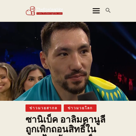
THEBOXINGSITE
ข่าวมวยไทย
ข่าวมวยสากล
ข่าวมวย MMA
ข่าวมวยโลก
คลิปไฮไลท์
ติดต่อเรา
ข่าวมวยสากล
ข่าวมวยโลก
สารบัญเว็บไซต์
ซานิเบ็ค อาลิมคานูลี
ถูกเพิกถอนสิทธิ์ใน